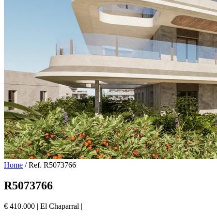
Home
/
Ref. R5073766
R5073766
€ 410.000
|
El Chaparral
|