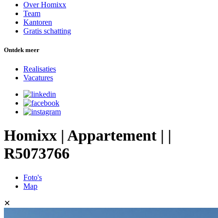
Over Homixx
Team
Kantoren
Gratis schatting
Ontdek meer
Realisaties
Vacatures
Homixx | Appartement | |
R5073766
Foto's
Map
✕