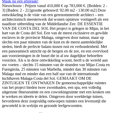
Maak nu een afspraak!
Nieuwbouw : Prijzen vanaf 410,000 € op 783,000 €. [Bedden: 2 -
3] [Baden: 2 - 2] [grootte gebouwd: 92.00 m2 - 130.00 m2] Deze
ontwikkeling is de visie van een gerenommeerde architect – een
architectonisch meesterwerk dat wonen opnieuw vormgeeft als een
naadloze uitbreiding van de Middellandse Zee. DE ESSENTIE
VAN DE COSTA DEL SOL Het project is gelegen in Mijas, in het
hart van de Costa del Sol. Een van de meest exclusieve en gewilde
enclaves in de provincie Malaga, omgeven door natuur, maar op
slechts een paar minuten van de kust en de meest aantrekkelijke
steden, biedt de perfecte balans tussen rust en verbondenheid. Met
een panoramisch uitzicht op de bergen en de zee, en een overvloed
aan voorzieningen in de buurt die in al uw dagelijkse behoeften
voorzien. Als u in deze ontwikkeling woont, heeft u de wereld aan
uw voeten – slechts 15 minuten van de stranden van Mijas Costa en
Fuengirola, 25 minuten van Marbella, minder dan 30 minuten van
Malaga stad en minder dan een half uur van de internationale
luchthaven Malaga-Costa del Sol. GEMAAKT OM DE
ZINTUIGEN TE ONTWAKEN De gemeenschappelijke ruimtes
van het project bieden twee zwembaden, een spa, een volledig
uitgeruste fitnessruimte en een ‌coworkingruimte ‌met ‌een ‌keuken ‌om
te werken ‌en ‌ideeën te ‌delen. Omgeven door weelderige ‌tuinen,
‌bevorderen ‌deze zorgvuldig ‌ontworpen ruimtes ‌een ‌levensstijl die
geworteld ‌is ‌in ‌welzijn ‌en ‌gezonde ‌leefgewoonten.